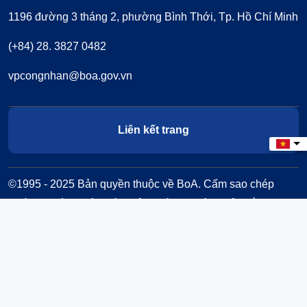
1196 đường 3 tháng 2, phường Bình Thới, Tp. Hồ Chí Minh
(+84) 28. 3827 0482
vpcongnhan@boa.gov.vn
Liên kết trang
Select
©1995 - 2025 Bản quyền thuộc về BoA. Cấm sao chép
dưới mọi hình thức nếu không có sự chấp thuận bằng văn
bản.
Đã kết nối EMC