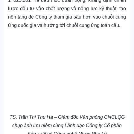
17025:2017
là dấu mốc quan trọng, khẳng định chiến
lược đầu tư vào chất lượng và năng lực kỹ thuật, tạo
nền tảng để Công ty tham gia sâu hơn vào
chuỗi cung
ứng quốc gia
và hướng tới
chuỗi cung ứng toàn cầu
.
TS. Trần Thị Thu Hà – Giám đốc Văn phòng CNCLQG
chụp ảnh lưu niệm cùng Lãnh đạo Công ty Cổ phần
Sản xuất và Công nghệ Nhựa Pha Lê