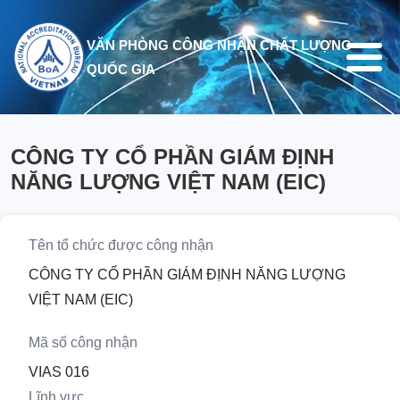
Nhảy đến nội dung
VĂN PHÒNG CÔNG NHẬN CHẤT LƯỢNG
QUỐC GIA
CÔNG TY CỔ PHẦN GIÁM ĐỊNH
NĂNG LƯỢNG VIỆT NAM (EIC)
Tên tổ chức được công nhận
CÔNG TY CỔ PHẦN GIÁM ĐỊNH NĂNG LƯỢNG
VIỆT NAM (EIC)
Mã số công nhận
VIAS 016
Lĩnh vực