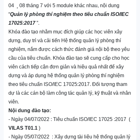
04
¸
08
tháng
7
với 5 module khác nhau
, nội dung
“
Quản lý phòng thí nghiệm theo tiêu chuẩn ISO/IEC
17025:20
17
”.
Khóa đào tạo nhằm mục đích giúp các học viên xây
dựng, duy trì và cải tiến Hệ thống quản lý phòng thí
nghiệm, nắm được cách thức đánh giá nội bộ theo yêu
cầu của tiêu chuẩn. Khóa đào tạo sẽ cung cấp cho học
viên cách tiếp cận đơn giản và hiệu quả nhất để xây
dựng và áp dụng hệ thống quản lý
phòng thí nghiệm
theo tiêu chuẩn ISO/IEC 17025:2017
. Đối tượng tham
dự là các cán bộ làm công tác quản lý, kỹ thuật và nhân
viên.
Nội dung đào tạo:
- Ngày
04
/0
7
/20
22
: Tiêu chuẩn ISO/IEC 17025 :20
17
(
VILAS T01.1
)
- Ngày
05
/0
7
/20
22 : Xây dựng tài liệu hệ thống quản lý