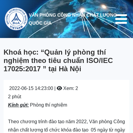
Nhảy đến nội dung
VĂN PHÒNG CÔNG NHẬN CHẤT LƯỢNG
QUỐC GIA
Khoá học: “Quản lý phòng thí
nghiệm theo tiêu chuẩn ISO/IEC
17025:2017 ” tại Hà Nội
2022-06-15 14:23:00 |
Xem: 2
2 phút
Kính gửi:
Phòng thí nghiệm
Theo chương trình đào tạo năm 2022,
Văn phòng Công
nhận chất lượng tổ chức
khóa
đào tạo
05 ngày từ ngày