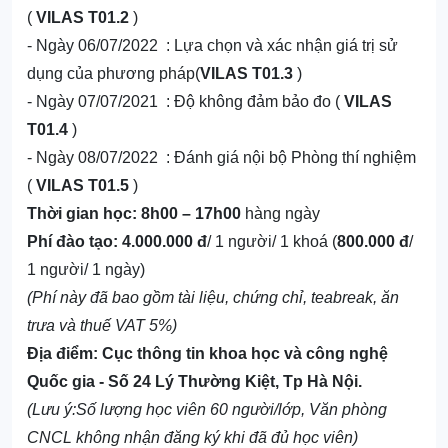
(
VILAS T01.2
)
- Ngày
06
/0
7
/20
22 : Lựa chọn và xác nhận giá trị sử
dụng của phương pháp(
VILAS T01.3
)
- Ngày
07
/0
7
/20
21 : Độ không đảm bảo đo (
VILAS
T01.4
)
- Ngày
08
/0
7
/20
22 : Đánh giá nội bộ Phòng thí nghiệm
(
VILAS T01.5
)
Thời gian học: 8h00 – 17h00
hàng ngày
Phí đào tạo: 4.000.000 đ
/ 1 người/ 1 khoá (
800.000 đ
/
1 người/ 1 ngày)
(Phí này đã bao gồm tài liệu, chứng chỉ, teabreak, ăn
trưa và thuế VAT 5%)
Địa điểm:
Cục thông tin khoa học và công nghệ
Quốc gia
-
Số
24 Lý Thường Kiệt
, Tp Hà Nội
.
(Lưu ý:Số lượng học viên
60
người/lớp, Văn phòng
CNCL không nhận đăng ký khi đã đủ học viên)