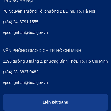
TRỤ SỞ HÀ NỘI
76 Nguyễn Trường Tộ, phường Ba Đình, Tp. Hà Nội
(+84) 24. 3791 1555
vpcongnhan@boa.gov.vn
VĂN PHÒNG GIAO DỊCH TP. HỒ CHÍ MINH
1196 đường 3 tháng 2, phường Bình Thới, Tp. Hồ Chí Minh
(+84) 28. 3827 0482
vpcongnhan@boa.gov.vn
Liên kết trang