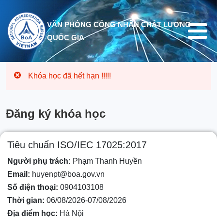
Nhảy đến nội dung
VĂN PHÒNG CÔNG NHẬN CHẤT LƯỢNG
QUỐC GIA
Khóa học đã hết hạn !!!!!
Đăng ký khóa học
Tiêu chuẩn ISO/IEC 17025:2017
Người phụ trách:
Phạm Thanh Huyền
Email:
huyenpt@boa.gov.vn
Số điện thoại:
0904103108
Thời gian:
06/08/2026-07/08/2026
Địa điểm học:
Hà Nội