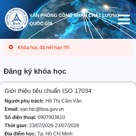
Nhảy đến nội dung
VĂN PHÒNG CÔNG NHẬN CHẤT LƯỢNG
QUỐC GIA
Khóa học đã hết hạn !!!!!
Đăng ký khóa học
Giới thiệu tiêu chuẩn ISO 17034
Người phụ trách:
Hồ Thị Cẩm Vân
Email:
van.htc@boa.gov.vn
Số điện thoại:
0907003610
Thời gian:
23/07/2026-23/07/2026
Địa điểm học:
Tp. Hồ Chí Minh