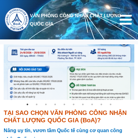
Nhảy đến nội dung
VĂN PHÒNG CÔNG NHẬN CHẤT LƯỢNG
QUỐC GIA
TẠI SAO CHỌN VĂN PHÒNG CÔNG NHẬN
CHẤT LƯỢNG QUỐC GIA (BoA)?
Nâng
uy tín, vươn tầm Quốc tế cùng cơ quan công