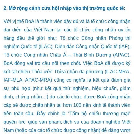
2. Mở rộng
cánh cửa hội nhập vào thị trường quốc tế
:
Với vị thế BoA là thành viên đầy đủ và là tổ chức công nhận
đại diện của Việt Nam tại các tổ chức công nhận uy tín
hàng đầu thế giới như: Tổ chức Công nhận Phòng thí
nghiệm Quốc tế (ILAC), Diễn đàn Công nhận Quốc tế (IAF),
Tổ chức Công nhận Châu Á – Thái Bình Dương (APAC),
BoA đóng vai trò cầu nối then chốt. Việc BoA đã được ký
kết rất nhiều Thỏa ước Thừa nhận đa phương (ILAC-MRA,
IAF-MLA, APAC-MRA) cũng có nghĩa là kết quả đánh giá
sự phù hợp (như kết quả thử nghiệm, hiệu chuẩn, giám
định, chứng nhận…) do các tổ chức được BoA công nhận
cấp sẽ được chấp nhận tại hơn 100 nền kinh tế thành viên
trên toàn cầu. Đây chính là “Tấm hộ chiếu thương mại”
quyền lực, giúp sản phẩm, dịch vụ của doanh nghiệp Việt
Nam (hoặc của các tổ chức được công nhận) dễ dàng vượt