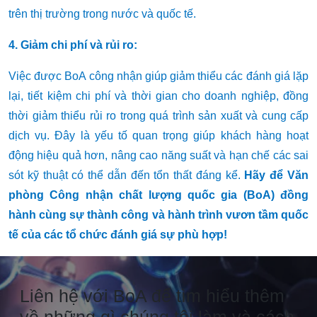
trên thị trường trong nước và quốc tế.
4. Giảm chi phí và rủi ro:
Việc được BoA công nhận giúp giảm thiểu các đánh giá lặp
lại, tiết kiệm chi phí và thời gian cho doanh nghiệp, đồng
thời giảm thiểu rủi ro trong quá trình sản xuất và cung cấp
dịch vụ. Đây là yếu tố quan trọng giúp khách hàng hoạt
động hiệu quả hơn, nâng cao năng suất và hạn chế các sai
sót kỹ thuật có thể dẫn đến tổn thất đáng kể.
Hãy để Văn
phòng Công nhận chất lượng quốc gia (BoA) đồng
hành cùng sự thành công và hành trình vươn tầm quốc
tế của các tổ chức đánh giá sự phù hợp!
Liên hệ với BoA để tìm hiểu thêm