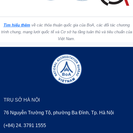
Tìm hiểu thêm
về các thỏa thuận quốc gia của BoA, các đối tác chương
trình chung, mạng lưới quốc tế và Cơ sở hạ tầng tuân thủ và tiêu chuẩn của
Việt Nam
.
TRỤ SỞ HÀ NỘI
76 Nguyễn Trường Tộ, phường Ba Đình, Tp. Hà Nội
(+84) 24. 3791 1555