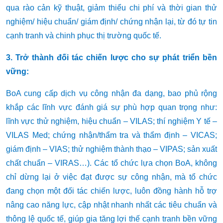
qua rào cản kỹ thuật, giảm thiểu chi phí và thời gian thử
nghiệm/ hiệu chuẩn/ giám định/ chứng nhận lại, từ đó tự tin
cạnh tranh và chinh phục thị trường quốc tế.
3. Trở thành đối tác chiến lược cho sự phát triển bền
vững:
BoA cung cấp dịch vụ công nhận đa dạng, bao phủ rộng
khắp các lĩnh vực đánh giá sự phù hợp quan trọng như:
lĩnh vực thử nghiệm, hiệu chuẩn – VILAS; thí nghiệm Y tế –
VILAS Med; chứng nhận/thẩm tra và thẩm định – VICAS;
giám định – VIAS; thử nghiệm thành thạo – VIPAS; sản xuất
chất chuẩn – VIRAS…). Các tổ chức lựa chọn BoA, không
chỉ dừng lại ở việc đạt được sự công nhận, mà tổ chức
đang chọn một đối tác chiến lược, luôn đồng hành hỗ trợ
nâng cao năng lực, cập nhật nhanh nhất các tiêu chuẩn và
thông lệ quốc tế, giúp gia tăng lợi thế cạnh tranh bền vững